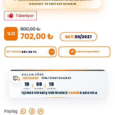
CHUCKIT YETKİLİ SATICISIDIR.
Tükeniyor
800,00 ₺
%
12
702,00 ₺
SKT:
05/2027
💳
687,96 TL
EFT / Havale
Taksit Seçenekleri
%2
KALAN SÜRE
HIZLI KARGO
500₺+ ÜCRETSİZ KARGO
19
59
19
:
:
SAAT
DAKİKA
SANİYE
İÇİNDE SİPARİŞ VERİRSENİZ
YARIN
KARGODA
Paylaş
: