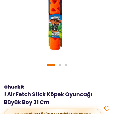
Chuckit
! Air Fetch Stick Köpek Oyuncağı
Büyük Boy 31 Cm
✓ %100 ORİJİNAL ÜRÜN GARANTİSİ İLE RİOBONGO