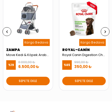
Kargo Bedava
Kargo Bedava
ZAMPA
ROYAL-CANİN
Move Kedi & Köpek Arabası Gri - 15 kg Kapasiteli Şık ve Konforlu Puset
Royal Canin Digestion Chews Yetişkin Köpekler İçin Sindirim Sistemini Destekleyen Tamamlayıcı Ödül Maması 160g
8.000,00 ₺
990,00 ₺
%
19
%
65
6.500,00 ₺
350,00 ₺
SEPETE EKLE
SEPETE EKLE