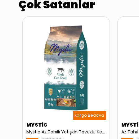
Çok Satanlar
dava
Kargo Bedava
MYSTİC
MYSTİ
Küçük Irk Biftekli FD Raw Delights Yetişkin Köpek Maması 2 Kg
Mystic Az Tahıllı Yetişkin Tavuklu Kedi Maması 15 Kg