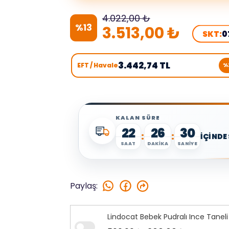
4.022,00 ₺
%
13
3.513,00 ₺
SKT:
0
3.442,74 TL
EFT / Havale
%
KALAN SÜRE
22
26
29
:
:
İÇİNDE
SAAT
DAKİKA
SANİYE
Paylaş
:
Lindocat Bebek Pudralı Ince Tanel