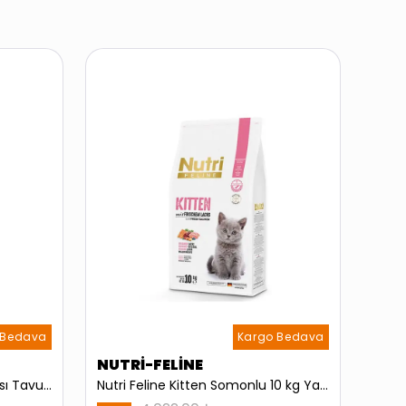
 Bedava
Kargo Bedava
NUTRİ-FELİNE
PA
Az Tahıllı Yetişkin Kedi Maması Tavuklu 1,5 Kg
Nutri Feline Kitten Somonlu 10 kg Yavru Kedi Maması