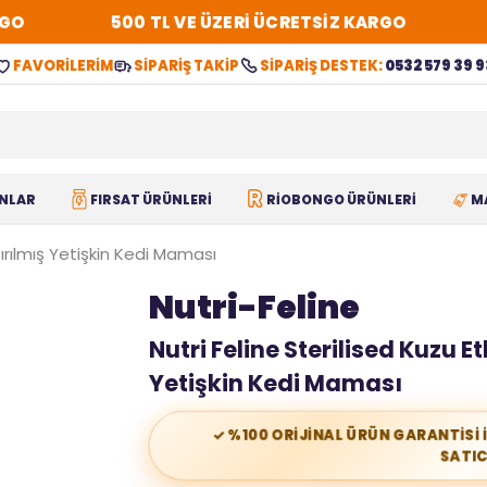
O
500 TL VE ÜZERİ ÜCRETSİZ KARGO
FAVORİLERİM
SİPARİŞ TAKİP
SİPARİŞ DESTEK:
0532 579 39 9
NLAR
FIRSAT ÜRÜNLERİ
RİOBONGO ÜRÜNLERİ
M
ştırılmış Yetişkin Kedi Maması
Nutri-Feline
Nutri Feline Sterilised Kuzu Etl
Yetişkin Kedi Maması
✓ %100 ORİJİNAL ÜRÜN GARANTİSİ 
SATIC