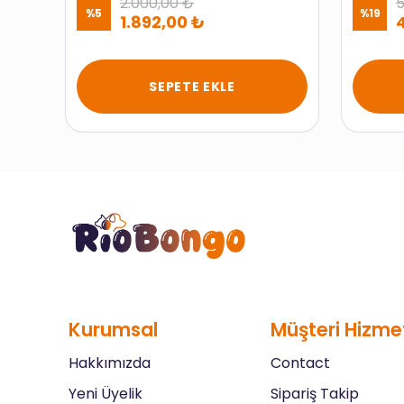
2.000,00 ₺
5
%
5
%
19
1.892,00 ₺
SEPETE EKLE
Kurumsal
Müşteri Hizmet
Hakkımızda
Contact
Yeni Üyelik
Sipariş Takip