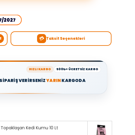
7/2027
💳
Taksit Seçenekleri
2
HIZLI KARGO
500₺+ ÜCRETSİZ KARGO
 SİPARİŞ VERİRSENİZ
YARIN
KARGODA
i Topaklaşan Kedi Kumu 10 Lt