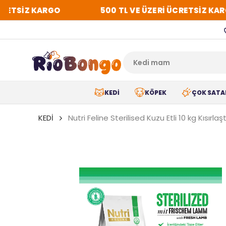
RETSİZ KARGO
500 TL VE ÜZERİ ÜCRETSİZ KARG
KEDİ
KÖPEK
ÇOK SATA
KEDİ
Nutri Feline Sterilised Kuzu Etli 10 kg Kısırla