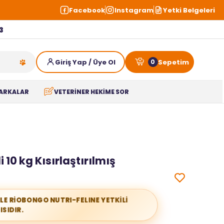
Facebook
Instagram
Yetki Belgeleri
3
0
ARKALAR
VETERİNER HEKİME SOR
i 10 kg Kısırlaştırılmış
İLE RİOBONGO NUTRI-FELINE YETKİLİ
ISIDIR.