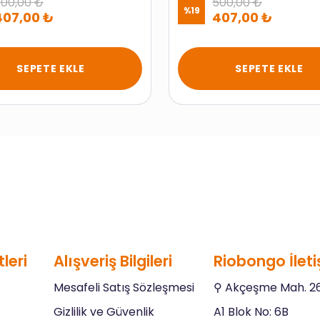
00,00 ₺
500,00 ₺
%
19
407,00 ₺
407,00 ₺
SEPETE EKLE
SEPETE EKLE
leri
Alışveriş Bilgileri
Riobongo İleti
Mesafeli Satış Sözleşmesi
⚲ Akçeşme Mah. 26
Gizlilik ve Güvenlik
A1 Blok No: 6B