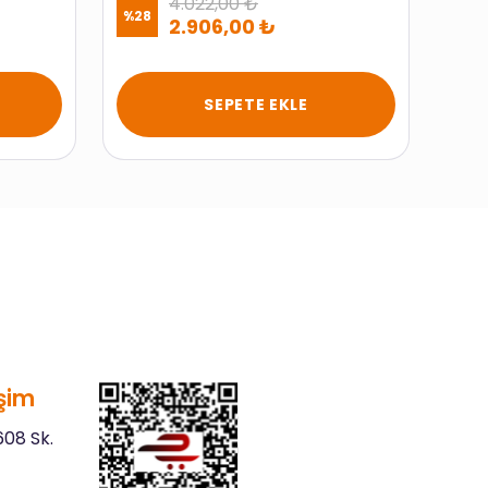
4.022,00 ₺
%
28
%
49
2.906,00 ₺
SEPETE EKLE
şim
08 Sk.