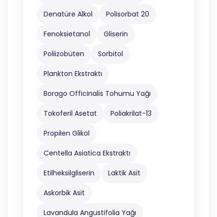
Denatüre Alkol
Polisorbat 20
Fenoksietanol
Gliserin
Poliizobüten
Sorbitol
Plankton Ekstraktı
Borago Officinalis Tohumu Yağı
Tokoferil Asetat
Poliakrilat-13
Propilen Glikol
Centella Asiatica Ekstraktı
Etilheksilgliserin
Laktik Asit
Askorbik Asit
Lavandula Angustifolia Yağı