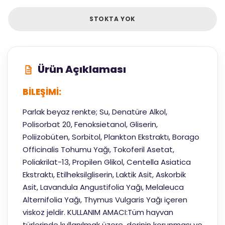
STOKTA YOK
Ürün Açıklaması
BİLEŞİMİ:
Parlak beyaz renkte; Su, Denatüre Alkol,
Polisorbat 20, Fenoksietanol, Gliserin,
Poliizobüten, Sorbitol, Plankton Ekstraktı, Borago
Officinalis Tohumu Yağı, Tokoferil Asetat,
Poliakrilat-13, Propilen Glikol, Centella Asiatica
Ekstraktı, Etilheksilgliserin, Laktik Asit, Askorbik
Asit, Lavandula Angustifolia Yağı, Melaleuca
Alternifolia Yağı, Thymus Vulgaris Yağı içeren
viskoz jeldir. KULLANIM AMACI:Tüm hayvan
türlerinde kullanılmak üzere, derinin korunması ve