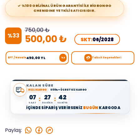
✓ %100 ORİJİNAL ÜRÜN GARANTİSİ İLE RİOBONGO
CHENIDINE YETKİLİ SATICISIDIR.
750,00 ₺
%
33
500,00 ₺
SKT:
06/2028
💳
490,00 TL
EFT / Havale
Taksit Seçenekleri
%2
KALAN SÜRE
HIZLI KARGO
500₺+ ÜCRETSİZ KARGO
07
27
41
:
:
SAAT
DAKİKA
SANİYE
İÇİNDE SİPARİŞ VERİRSENİZ
BUGÜN
KARGODA
Paylaş
: