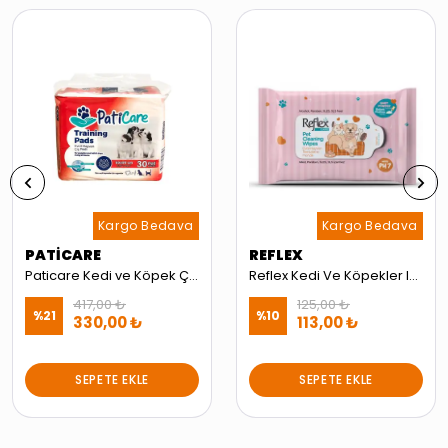
Kargo Bedava
Kargo Bedava
PATİCARE
REFLEX
Paticare Kedi ve Köpek Çiş Pedi 60 x 90cm 30 Adet
Reflex Kedi Ve Köpekler Için Çok Amaçlı Hijyenik Temizleme Mendili 10'lu
417,00 ₺
125,00 ₺
%
21
%
10
330,00 ₺
113,00 ₺
SEPETE EKLE
SEPETE EKLE