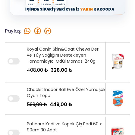
:
:
SAAT
DAKİKA
SANİYE
İÇİNDE SİPARİŞ VERİRSENİZ
YARIN
KARGODA
Paylaş
:
Royal Canin Skin&Coat Chews Deri
ve Tüy Sağlığını Destekleyen
Tamamlayıcı Ödül Maması 240g
408,00 ₺
328,00 ₺
Chuckit Indoor Ball Eve Özel Yumuşak
Oyun Topu
599,00 ₺
449,00 ₺
Paticare Kedi ve Köpek Çiş Pedi 60 x
90cm 30 Adet