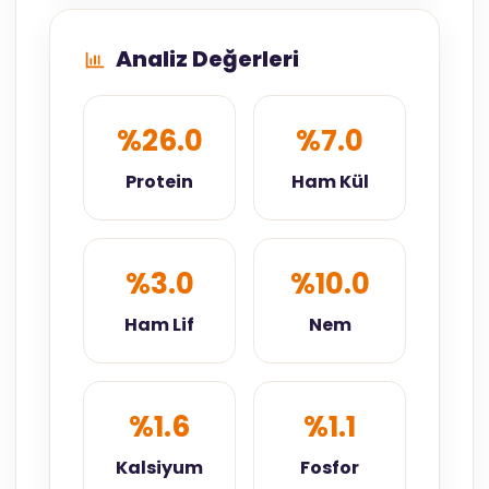
Analiz Değerleri
%26.0
%7.0
Protein
Ham Kül
%3.0
%10.0
Ham Lif
Nem
%1.6
%1.1
Kalsiyum
Fosfor