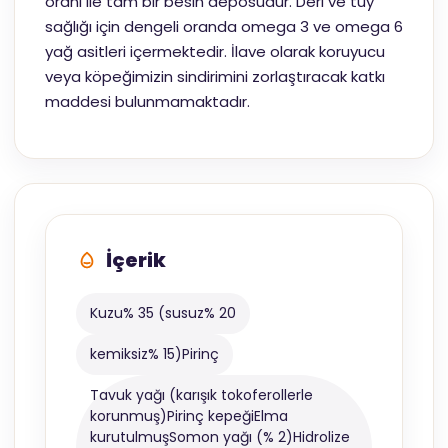
oranı ile tam bir besin deposudur. Deri ve tüy
sağlığı için dengeli oranda omega 3 ve omega 6
yağ asitleri içermektedir. İlave olarak koruyucu
veya köpeğimizin sindirimini zorlaştıracak katkı
maddesi bulunmamaktadır.
İçerik
Kuzu% 35 (susuz% 20
kemiksiz% 15)Pirinç
Tavuk yağı (karışık tokoferollerle
korunmuş)Pirinç kepeğiElma
kurutulmuşSomon yağı (% 2)Hidrolize