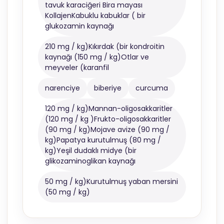
tavuk karaciğeri Bira mayası
KollajenKabuklu kabuklar ( bir
glukozamin kaynağı
210 mg / kg)Kıkırdak (bir kondroitin
kaynağı (150 mg / kg)Otlar ve
meyveler (karanfil
narenciye
biberiye
curcuma
120 mg / kg)Mannan-oligosakkaritler
(120 mg / kg )Frukto-oligosakkaritler
(90 mg / kg)Mojave avize (90 mg /
kg)Papatya kurutulmuş (80 mg /
kg)Yeşil dudaklı midye (bir
glikozaminoglikan kaynağı
50 mg / kg)Kurutulmuş yaban mersini
(50 mg / kg)