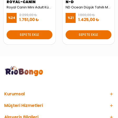
ROYAL-CANİN
N-D
Royal Canin Mini Adult Küçük Irk Yetişkin Köpek Maması 4kg
ND Ocean Düşük Tahıllı Morina Balığı Balkabağı ve Portakallı Mini Irk Yetişkin Köpek Maması 2,5kg
2.299,00 ₺
1.800,00 ₺
%
24
%
21
1.751,00 ₺
1.425,00 ₺
SEPETE EKLE
SEPETE EKLE
Kurumsal
Müşteri Hizmetleri
Alışveriş Bilgileri