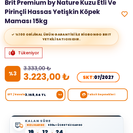
Brit Premium by Nature Kuzu Etli Ve
Pirinçli Hassas Yetişkin Köpek
Maması 15kg
✓ %100 ORİJİNAL ÜRÜN GARANTİSİ İLE RİOBONGO BRIT
YETKİLİ SATICISIDIR.
Tükeniyor
3.333,00 ₺
%
3
3.223,00 ₺
SKT:
07/2027
💳
3.158,54 TL
EFT / Havale
Taksit Seçenekleri
%2
KALAN SÜRE
HIZLI KARGO
500₺+ ÜCRETSİZ KARGO
19
12
24