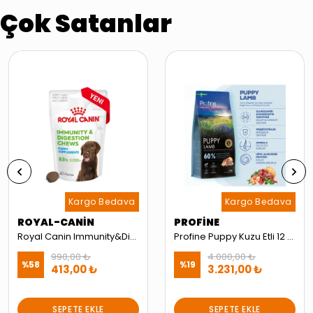
Çok Satanlar
Kargo Bedava
Kargo Bedava
ROYAL-CANİN
PROFİNE
Royal Canin Immunity&Digestion Chews Bağışıklık ve Sindirim Sistemini Destekleyen Tamamlayıcı Ödül Maması 100g
Profine Puppy Kuzu Etli 12 kg Yavru Köpek Maması
990,00 ₺
4.000,00 ₺
%
58
%
19
413,00 ₺
3.231,00 ₺
SEPETE EKLE
SEPETE EKLE