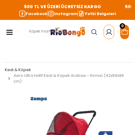
500 TL VE ÜZERİ ÜCRETSİZ KARGO
500 
Facebook
Instagram
Yetki Belgeleri
0
Kedi & Köpek
Aero Ultra Hafif Kedi & Köpek Arabası - Kırmızı (42x69x96
cm)