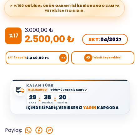
✓ %100 ORİJİNAL ÜRÜN GARANTİSİ İLE RİOBONGO ZAMPA
YETKİLİ SATICISIDIR.
3.000,00 ₺
%
17
2.500,00 ₺
SKT:
04/2027
💳
2.450,00 TL
EFT / Havale
Taksit Seçenekleri
%2
KALAN SÜRE
HIZLI KARGO
500₺+ ÜCRETSİZ KARGO
29
38
20
:
:
SAAT
DAKİKA
SANİYE
İÇİNDE SİPARİŞ VERİRSENİZ
YARIN
KARGODA
Paylaş
: