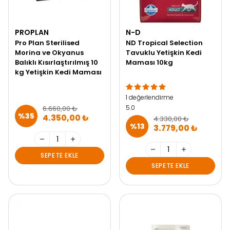
PROPLAN
N-D
Pro Plan Sterilised
ND Tropical Selection
Morina ve Okyanus
Tavuklu Yetişkin Kedi
Balıklı Kısırlaştırılmış 10
Maması 10kg
kg Yetişkin Kedi Maması
1 değerlendirme
5.0
6.660,00 ₺
%
35
4.350,00 ₺
4.330,00 ₺
%
13
3.779,00 ₺
SEPETE EKLE
SEPETE EKLE