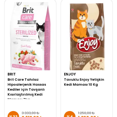
BRIT
ENJOY
Brit Care Tahılsız
Tavuklu Enjoy Yetişkin
Hipoalerjenik Hassas
Kedi Maması 10 Kg
Kediler için Tavşanlı
Kısırlaştırılmış Kedi
Maması 7kg
3.333,00 ₺
1.250,00 ₺
%
22
%
4