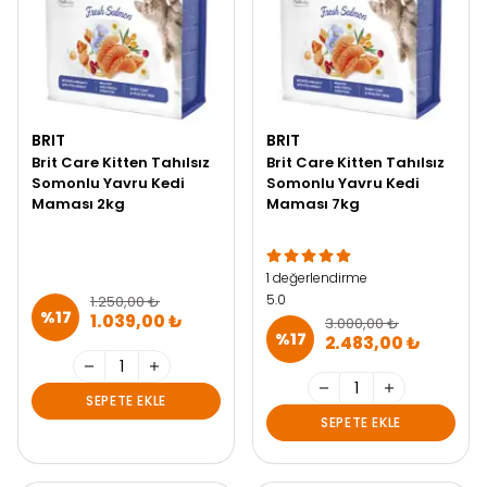
BRIT
BRIT
Brit Care Kitten Tahılsız
Brit Care Kitten Tahılsız
Somonlu Yavru Kedi
Somonlu Yavru Kedi
Maması 2kg
Maması 7kg
1 değerlendirme
5.0
1.250,00 ₺
%
17
1.039,00 ₺
3.000,00 ₺
%
17
2.483,00 ₺
SEPETE EKLE
SEPETE EKLE