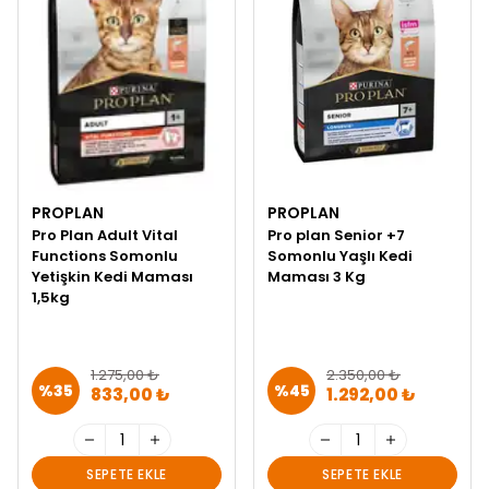
PROPLAN
PROPLAN
Pro Plan Adult Vital
Pro plan Senior +7
Functions Somonlu
Somonlu Yaşlı Kedi
Yetişkin Kedi Maması
Maması 3 Kg
1,5kg
1.275,00 ₺
2.350,00 ₺
%
35
%
45
833,00 ₺
1.292,00 ₺
SEPETE EKLE
SEPETE EKLE