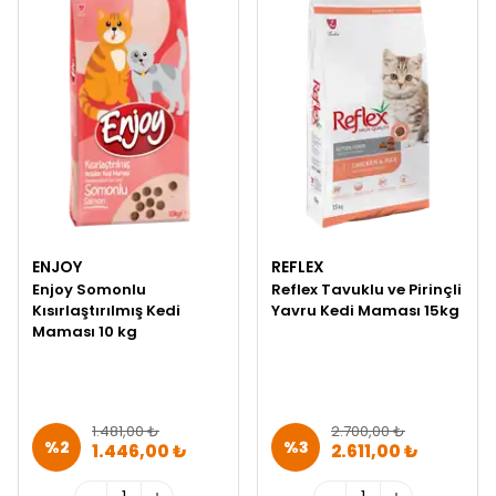
ENJOY
REFLEX
Enjoy Somonlu
Reflex Tavuklu ve Pirinçli
Kısırlaştırılmış Kedi
Yavru Kedi Maması 15kg
Maması 10 kg
1.481,00 ₺
2.700,00 ₺
%
2
%
3
1.446,00 ₺
2.611,00 ₺