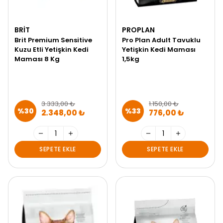
BRIT
PROPLAN
Brit Premium Sensitive
Pro Plan Adult Tavuklu
Kuzu Etli Yetişkin Kedi
Yetişkin Kedi Maması
Maması 8 Kg
1,5kg
3.333,00 ₺
1.150,00 ₺
%
30
%
33
2.348,00 ₺
776,00 ₺
SEPETE EKLE
SEPETE EKLE