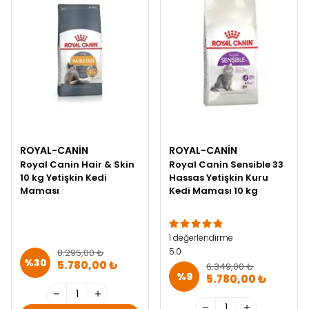
ROYAL-CANIN
ROYAL-CANIN
Royal Canin Hair & Skin
Royal Canin Sensible 33
10 kg Yetişkin Kedi
Hassas Yetişkin Kuru
Maması
Kedi Maması 10 kg
1 değerlendirme
5.0
8.295,00 ₺
%
30
5.780,00 ₺
6.349,00 ₺
%
9
5.780,00 ₺