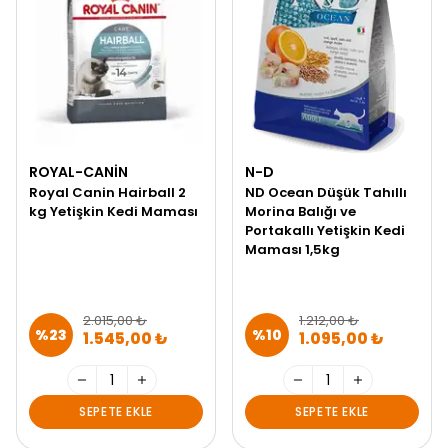
ROYAL-CANIN
N-D
Royal Canin Hairball 2
ND Ocean Düşük Tahıllı
kg Yetişkin Kedi Maması
Morina Balığı ve
Portakallı Yetişkin Kedi
Maması 1,5kg
2.015,00 ₺
1.212,00 ₺
%
23
%
10
1.545,00 ₺
1.095,00 ₺
SEPETE EKLE
SEPETE EKLE