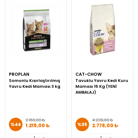
PROPLAN
CAT-CHOW
Somonlu Kısırlaştırılmış
Tavuklu Yavru Kedi Kuru
Yavru Kedi Maması 3 kg
Maması 15 Kg (YENİ
AMBALAJ)
2.160,00 ₺
4.239,00 ₺
%
44
%
35
1.219,00 ₺
2.776,00 ₺