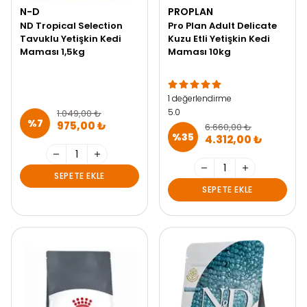
N-D
PROPLAN
ND Tropical Selection
Pro Plan Adult Delicate
Tavuklu Yetişkin Kedi
Kuzu Etli Yetişkin Kedi
Maması 1,5kg
Maması 10kg
1 değerlendirme
5.0
1.049,00 ₺
%
7
975,00 ₺
6.660,00 ₺
%
35
4.312,00 ₺
SEPETE EKLE
SEPETE EKLE