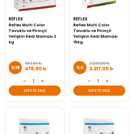
REFLEX
REFLEX
Reflex Multi Color
Reflex Multi Color
Tavuklu ve Pirinçli
Tavuklu ve Pirinçli
Yetişkin Kedi Maması 2
Yetişkin Kedi Maması
kg
15kg
583,00 ₺
2.220,00 ₺
%
18
%
0
478,00 ₺
2.217,00 ₺
SEPETE EKLE
SEPETE EKLE