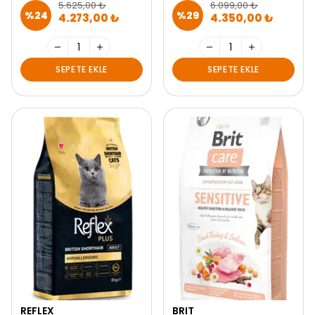
5.625,00 ₺
6.099,00 ₺
%
24
%
29
4.273,00 ₺
4.350,00 ₺
SEPETE EKLE
SEPETE EKLE
REFLEX
BRIT