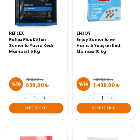
REFLEX
ENJOY
Reflex Plus Kitten
Enjoy Somonlu ve
Somonlu Yavru Kedi
Hamsili Yetişkin Kedi
Maması 1,5 Kg
Maması 10 kg
750,00 ₺
1.666,00 ₺
%
16
%
14
630,00 ₺
1.436,00 ₺
SEPETE EKLE
SEPETE EKLE