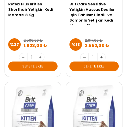
Reflex Plus British
Brit Care Sensitive
Shorthair Yetişkin Kedi
Yetişkin Hassas Kediler
Maması 8 Kg
için Tahılsız Hindili ve
Somonlu Yetişkin Kedi
Maması 7kg
2.500,00 ₺
2.917,00 ₺
%
27
%
13
1.823,00 ₺
2.552,00 ₺
SEPETE EKLE
SEPETE EKLE