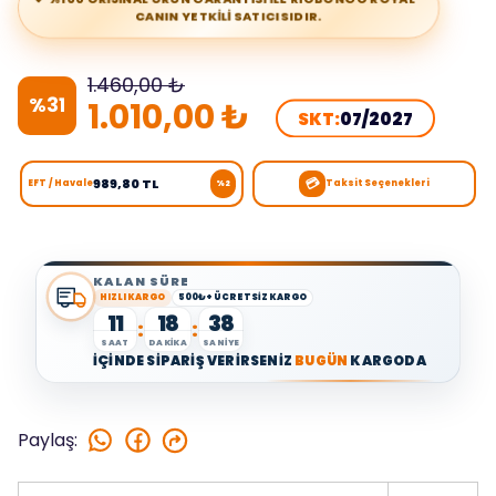
CANIN YETKİLİ SATICISIDIR.
1.460,00 ₺
%
31
1.010,00 ₺
SKT:
07/2027
💳
989,80 TL
EFT / Havale
Taksit Seçenekleri
%2
KALAN SÜRE
HIZLI KARGO
500₺+ ÜCRETSİZ KARGO
11
18
37
:
:
SAAT
DAKİKA
SANİYE
İÇİNDE SİPARİŞ VERİRSENİZ
BUGÜN
KARGODA
Paylaş
: