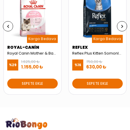
Kargo Bedava
Kargo Bedava
ROYAL-CANİN
REFLEX
Royal Canin Mother & Babycat Yavru Kedi Maması 2kg
Reflex Plus Kitten Somonlu Yavru Kedi Maması 1,5 Kg
1.625,00 ₺
750,00 ₺
%
29
%
16
1.155,00 ₺
630,00 ₺
SEPETE EKLE
SEPETE EKLE