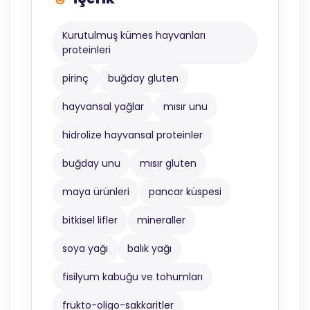
Kurutulmuş kümes hayvanları
proteinleri
pirinç
buğday gluten
hayvansal yağlar
mısır unu
hidrolize hayvansal proteinler
buğday unu
mısır gluten
maya ürünleri
pancar küspesi
bitkisel lifler
mineraller
soya yağı
balık yağı
fisilyum kabuğu ve tohumları
frukto-oligo-sakkaritler