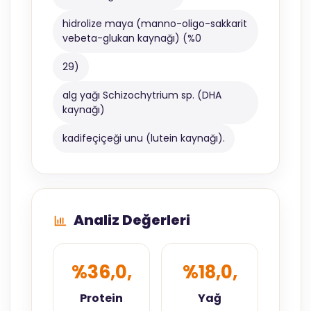
hidrolize maya (manno-oligo-sakkarit
vebeta-glukan kaynağı) (%0
29)
alg yağı Schizochytrium sp. (DHA
kaynağı)
kadifeçiçeği unu (lutein kaynağı).
Analiz Değerleri
%36,0,
%18,0,
Protein
Yağ