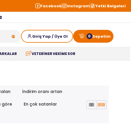
Facebook
Instagram
Yetki Belgeleri
3
0
ARKALAR
VETERİNER HEKİME SOR
zalan
İndirim oranı artan
a göre
En çok satanlar