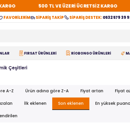
KARGO
500 TL VE ÜZERİ ÜCRETSİZ KARGO
FAVORİLERİM
SİPARİŞ TAKİP
SİPARİŞ DESTEK:
0532 579 39 9
NLAR
FIRSAT ÜRÜNLERİ
RİOBONGO ÜRÜNLERİ
M
ik Çeşitleri
re A-Z
Ürün adına göre Z-A
Fiyat artan
Fiyat a
azalan
İlk eklenen
Son eklenen
En yüksek puan
endirilen