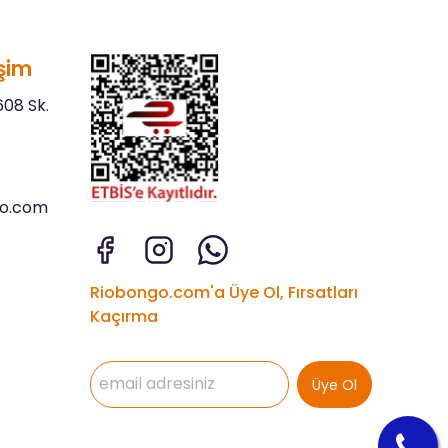
şim
08 Sk.
go.com
Riobongo.com'a Üye Ol, Fırsatları
Kaçırma
Üye Ol