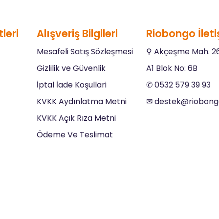
leri
Alışveriş Bilgileri
Riobongo İleti
Mesafeli Satış Sözleşmesi
⚲ Akçeşme Mah. 26
Gizlilik ve Güvenlik
A1 Blok No: 6B
İptal İade Koşullari
✆ 0532 579 39 93
KVKK Aydınlatma Metni
✉︎
destek@riobon
KVKK Açık Rıza Metni
Ödeme Ve Teslimat