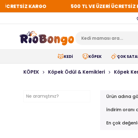
İ ÜCRETSİZ KARGO
500 TL VE ÜZERİ ÜCRETSİZ 
KEDİ
KÖPEK
ÇOK SATA
KÖPEK
Köpek Ödül & Kemikleri
Köpek Kem
Ürün adına gö
İndirim oranı 
En çok değenl