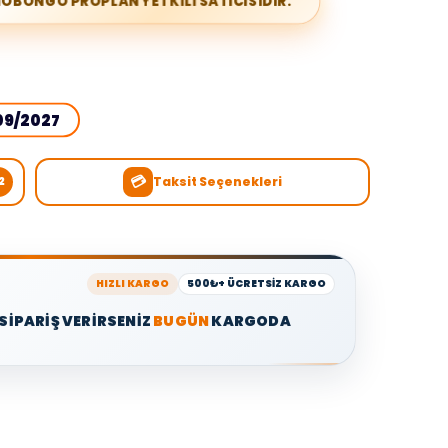
RİOBONGO PROPLAN YETKİLİ SATICISIDIR.
09/2027
💳
Taksit Seçenekleri
2
HIZLI KARGO
500₺+ ÜCRETSİZ KARGO
 SİPARİŞ VERİRSENİZ
BUGÜN
KARGODA