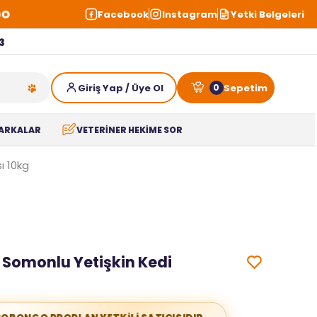
Facebook
Instagram
Yetki Belgeleri
3
0
ARKALAR
VETERİNER HEKİME SOR
ı 10kg
 Somonlu Yetişkin Kedi