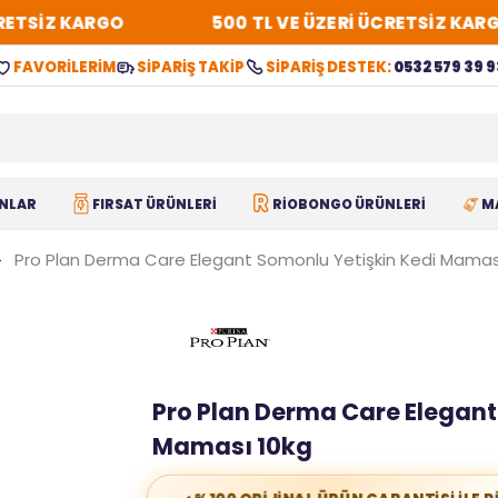
TSİZ KARGO
500 TL VE ÜZERİ ÜCRETSİZ KARGO
FAVORİLERİM
SİPARİŞ TAKİP
SİPARİŞ DESTEK:
0532 579 39 9
NLAR
FIRSAT ÜRÜNLERİ
RİOBONGO ÜRÜNLERİ
M
Pro Plan Derma Care Elegant Somonlu Yetişkin Kedi Mamas
Pro Plan Derma Care Elegant
Maması 10kg