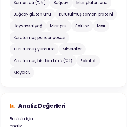
Somon eti (%15)
Buğday
Mısır gluten unu
Buğday gluten unu
Kurutulmuş somon proteini
Hayvansal yağ
Mısır grizi
Selüloz
Mısır
Kurutulmuş pancar posası
Kurutulmuş yumurta
Mineraller
Kurutulmuş hindiba kökü (%2)
Sakatat
Mayalar.
Analiz Değerleri
Bu ürün için
analiz