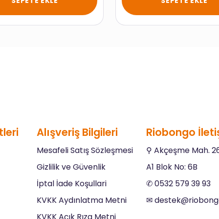
SEPETE EKLE
SEPETE EKLE
leri
Alışveriş Bilgileri
Riobongo İleti
Mesafeli Satış Sözleşmesi
⚲ Akçeşme Mah. 26
Gizlilik ve Güvenlik
A1 Blok No: 6B
İptal İade Koşullari
✆ 0532 579 39 93
KVKK Aydınlatma Metni
✉︎
destek@riobon
KVKK Açık Rıza Metni