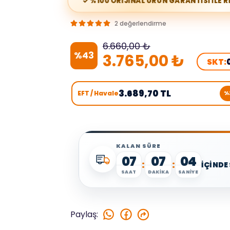
✓ %100 ORİJİNAL ÜRÜN GARANTİSİ İLE 
2 değerlendirme
6.660,00 ₺
%
43
3.765,00 ₺
SKT:
3.689,70 TL
EFT / Havale
%
KALAN SÜRE
07
07
03
:
:
İÇİNDE
SAAT
DAKİKA
SANİYE
Paylaş
: