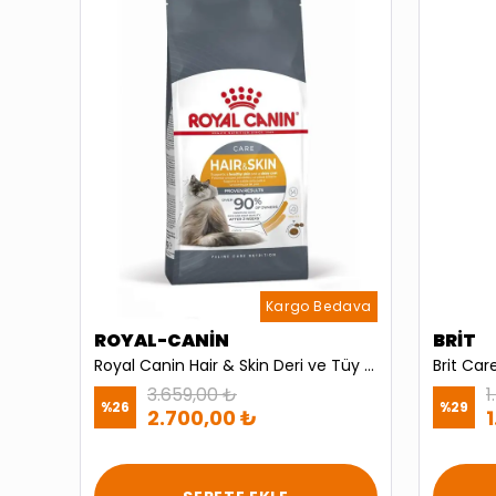
dava
Kargo Bedava
ROYAL-CANİN
BRİT
ProChoice Pro 34 Somon ve Pirinçli Yetişkin Kedi Maması 15kg
Royal Canin Hair & Skin Deri ve Tüy Sağlığı İçin Yetişkin Kedi Maması 4kg
3.659,00 ₺
1
%
26
%
29
2.700,00 ₺