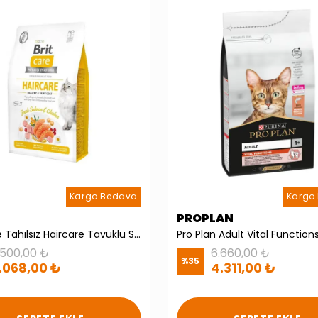
Kargo Bedava
Kargo
PROPLAN
Brit Care Tahılsız Haircare Tavuklu Somonlu Kedi Maması 2 Kg
.500,00 ₺
6.660,00 ₺
%
35
1.068,00 ₺
4.311,00 ₺