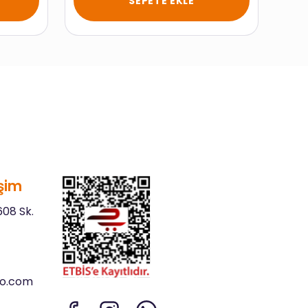
SEPETE EKLE
şim
08 Sk.
go.com