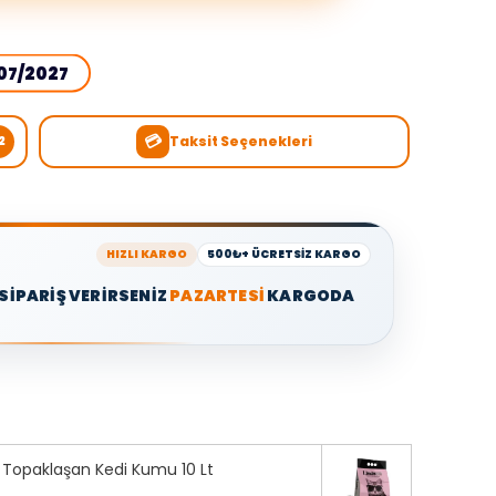
07/2027
💳
Taksit Seçenekleri
2
HIZLI KARGO
500₺+ ÜCRETSİZ KARGO
 SİPARİŞ VERİRSENİZ
PAZARTESİ
KARGODA
i Topaklaşan Kedi Kumu 10 Lt