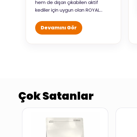
hem de dışarı çıkabilen aktif
kediler için uygun olan ROYAL
CANIN®Fussy Exigent, kedinizin
iştahını canlandırmaya ve aktif ve
Devamını Gör
sağlıklı kalması için ihtiyaç
duyduğu tüm besinleri
sağlamaya devam eder.
Çok Satanlar