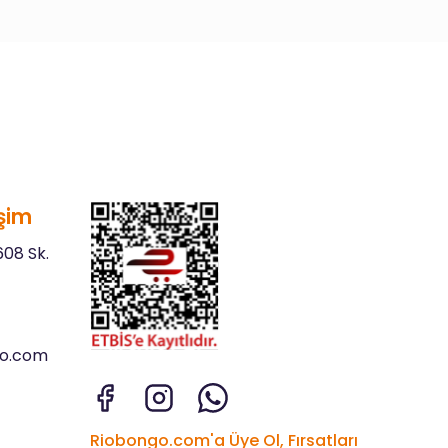
şim
08 Sk.
go.com
Riobongo.com'a Üye Ol, Fırsatları