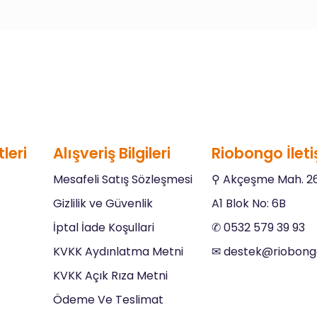
leri
Alışveriş Bilgileri
Riobongo İleti
Mesafeli Satış Sözleşmesi
⚲ Akçeşme Mah. 26
Gizlilik ve Güvenlik
A1 Blok No: 6B
İptal İade Koşullari
✆ 0532 579 39 93
KVKK Aydınlatma Metni
✉︎ destek@riobon
KVKK Açık Rıza Metni
Ödeme Ve Teslimat