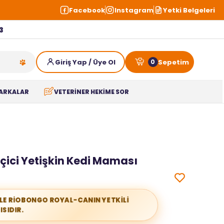
Facebook
Instagram
Yetki Belgeleri
3
0
ARKALAR
VETERİNER HEKİME SOR
çici Yetişkin Kedi Maması
İLE RİOBONGO ROYAL-CANIN YETKİLİ
ISIDIR.