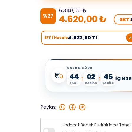
6.349,00 ₺
%
27
4.620,00 ₺
SKT:
4.527,60 TL
EFT / Havale
%
KALAN SÜRE
44
02
44
:
:
İÇİNDE
SAAT
DAKİKA
SANİYE
Paylaş
:
Lindocat Bebek Pudralı Ince Tanel