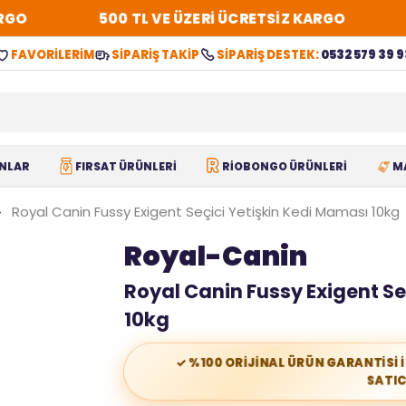
O
500 TL VE ÜZERİ ÜCRETSİZ KARGO
FAVORİLERİM
SİPARİŞ TAKİP
SİPARİŞ DESTEK:
0532 579 39 9
NLAR
FIRSAT ÜRÜNLERİ
RİOBONGO ÜRÜNLERİ
M
Royal Canin Fussy Exigent Seçici Yetişkin Kedi Maması 10kg
Royal-Canin
Royal Canin Fussy Exigent Se
10kg
✓ %100 ORİJİNAL ÜRÜN GARANTİSİ 
SATIC