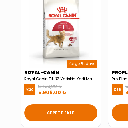
dava
Kargo Bedava
ROYAL-CANİN
PROP
Royal Canin Fussy Exigent Seçici Yetişkin Kedi Maması 4kg
Royal Canin Fit 32 Yetişkin Kedi Maması 15kg
8.430,00 ₺
6
%
30
%
35
5.906,00 ₺
SEPETE EKLE