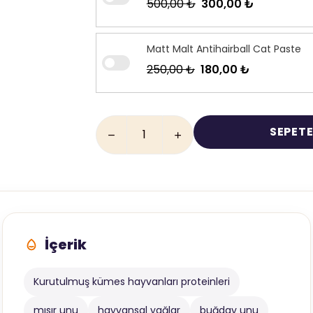
500,00 ₺
300,00 ₺
Matt Malt Antihairball Cat Paste
250,00 ₺
180,00 ₺
SEPETE
İçerik
Kurutulmuş kümes hayvanları proteinleri
mısır unu
hayvansal yağlar
buğday unu