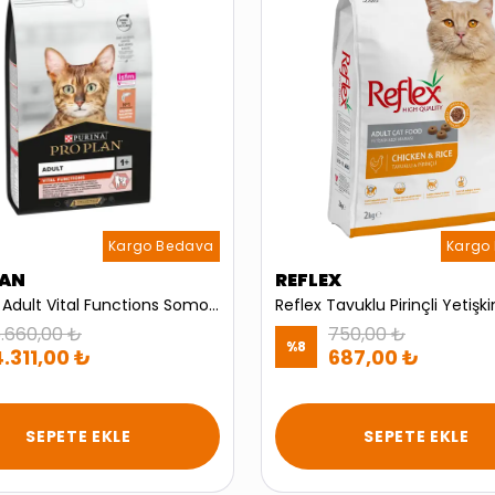
Kargo Bedava
Kargo
LAN
REFLEX
Pro Plan Adult Vital Functions Somonlu Yetişkin Kedi Maması 10kg
.660,00 ₺
750,00 ₺
%
8
4.311,00 ₺
687,00 ₺
SEPETE EKLE
SEPETE EKLE