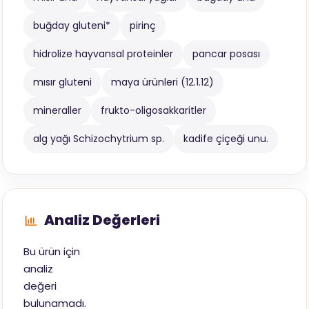
buğday gluteni*
pirinç
hidrolize hayvansal proteinler
pancar posası
mısır gluteni
maya ürünleri (12.1.12)
mineraller
frukto-oligosakkaritler
alg yağı Schizochytrium sp.
kadife çiçeği unu.
Analiz Değerleri
Bu ürün için
analiz
değeri
bulunamadı.