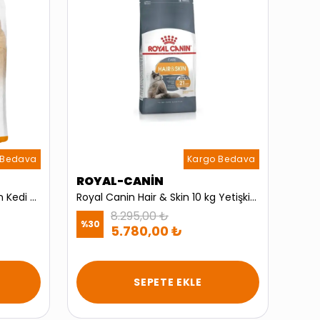
 Bedava
Kargo Bedava
ROYAL-CANİN
N-D
Reflex Tavuklu Pirinçli Yetişkin Kedi Maması 2 Kg
Royal Canin Hair & Skin 10 kg Yetişkin Kedi Maması
8.295,00 ₺
%
30
%
10
5.780,00 ₺
SEPETE EKLE