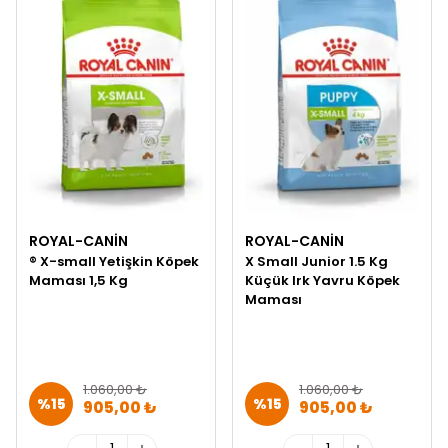
ROYAL-CANIN
ROYAL-CANIN
® X-small Yetişkin Köpek
X Small Junior 1.5 Kg
Maması 1,5 Kg
Küçük Irk Yavru Köpek
Maması
1.060,00 ₺
1.060,00 ₺
%
15
%
15
905,00 ₺
905,00 ₺