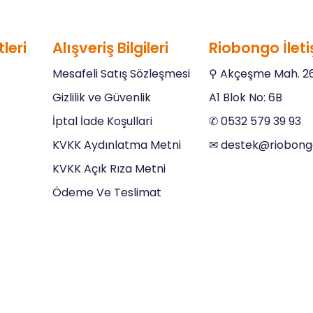
leri
Alışveriş Bilgileri
Riobongo İleti
Mesafeli Satış Sözleşmesi
⚲ Akçeşme Mah. 26
Gizlilik ve Güvenlik
A1 Blok No: 6B
İptal İade Koşullari
✆ 0532 579 39 93
KVKK Aydınlatma Metni
✉︎
destek@riobon
KVKK Açık Rıza Metni
Ödeme Ve Teslimat