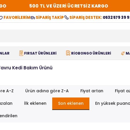
GO
500 TL VE ÜZERİ ÜCRETSİZ KARGO
FAVORİLERİM
SİPARİŞ TAKİP
SİPARİŞ DESTEK:
0532 579 39 9
NLAR
FIRSAT ÜRÜNLERİ
RİOBONGO ÜRÜNLERİ
M
Yavru Kedi Bakım Ürünü
re A-Z
Ürün adına göre Z-A
Fiyat artan
Fiyat a
azalan
İlk eklenen
Son eklenen
En yüksek puan
endirilen