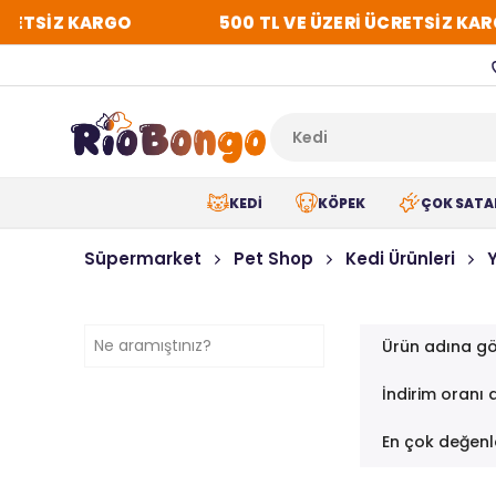
CRETSİZ KARGO
500 TL VE ÜZERİ ÜCRETSİZ KAR
KEDİ
KÖPEK
ÇOK SATA
Süpermarket
Pet Shop
Kedi Ürünleri
Ürün adına gö
İndirim oranı 
En çok değenl