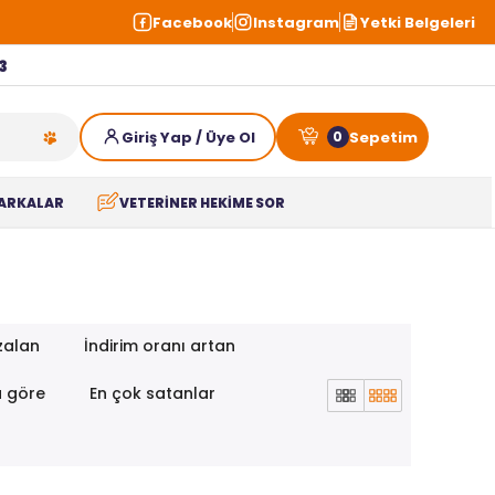
Facebook
Instagram
Yetki Belgeleri
3
0
ARKALAR
VETERİNER HEKİME SOR
zalan
İndirim oranı artan
a göre
En çok satanlar