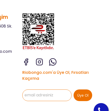
şim
08 Sk.
go.com
Riobongo.com'a Üye Ol, Fırsatları
Kaçırma
Üye Ol