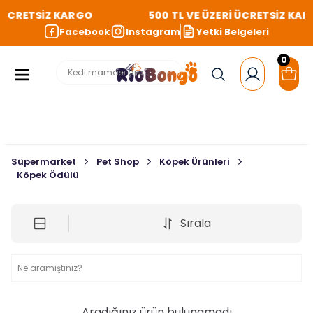
İ ÜCRETSİZ KARGO
500 TL VE ÜZERİ ÜCRETSİZ KA
Facebook
Instagram
Yetki Belgeleri
0
Süpermarket
Pet Shop
Köpek Ürünleri
Köpek Ödülü
Sırala
Aradığınız ürün bulunamadı