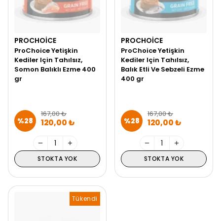
PROCHOICE
PROCHOICE
ProChoice Yetişkin
ProChoice Yetişkin
Kediler Için Tahılsız,
Kediler Için Tahılsız,
Somon Balıklı Ezme 400
Balık Etli Ve Sebzeli Ezme
gr
400 gr
167,00 ₺
167,00 ₺
%
28
%
28
120,00 ₺
120,00 ₺
STOKTA YOK
STOKTA YOK
Tükendi