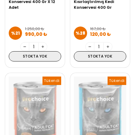
Konservesi 400 Gr X 12
Kısırlaştırılmış Kedi
Adet
Konservesi 400 Gr
1.250,00 ₺
167,00 ₺
%
21
%
28
990,00 ₺
120,00 ₺
STOKTA YOK
STOKTA YOK
Tükendi
Tükendi