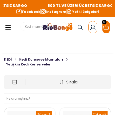
RETSİZ KARGO
500 TL VE ÜZERİ ÜCRETSİZ KARGO
Facebook
Instagram
Yetki Belgeleri
0
KEDİ
Kedi Konserve Mamaları
Yetişkin Kedi Konserveleri
Sırala
Tükendi
Tükendi