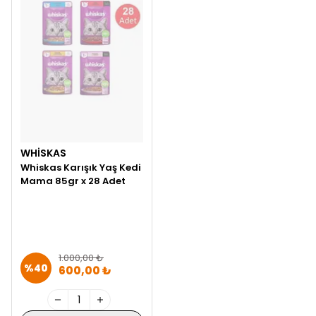
WHISKAS
Whiskas Karışık Yaş Kedi
Mama 85gr x 28 Adet
1.000,00 ₺
%
40
600,00 ₺