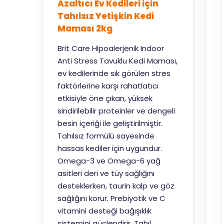
Azaltıcı Ev Kedileri için
Tahılsız Yetişkin Kedi
Maması 2kg
Brit Care Hipoalerjenik Indoor
Anti Stress Tavuklu Kedi Maması,
ev kedilerinde sık görülen stres
faktörlerine karşı rahatlatıcı
etkisiyle öne çıkan, yüksek
sindirilebilir proteinler ve dengeli
besin içeriği ile geliştirilmiştir.
Tahılsız formülü sayesinde
hassas kediler için uygundur.
Omega-3 ve Omega-6 yağ
asitleri deri ve tüy sağlığını
desteklerken, taurin kalp ve göz
sağlığını korur. Prebiyotik ve C
vitamini desteği bağışıklık
sistemini güçlendirir. Tahıl