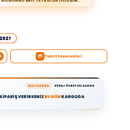
 RİOBONGO BRIT YETKİLİ SATICISIDIR.
2027
💳
Taksit Seçenekleri
2
HIZLI KARGO
500₺+ ÜCRETSİZ KARGO
 SİPARİŞ VERİRSENİZ
BUGÜN
KARGODA