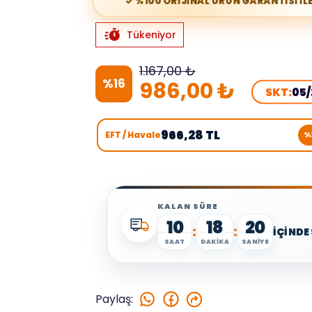
✓ %100 ORİJİNAL ÜRÜN GARANTİSİ İLE
Tükeniyor
1.167,00 ₺
%
16
986,00 ₺
SKT:
05/
966,28 TL
EFT / Havale
%
KALAN SÜRE
10
18
19
:
:
İÇİNDE
SAAT
DAKİKA
SANİYE
Paylaş
: