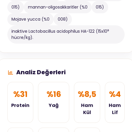
015)
mannan-oligosakkaritler (%0
015)
Mojave yucca (%0
008)
inaktive Lactobacillus acidophilus HA-122 (15x10⁹
hücre/kg).
Analiz Değerleri
%31
%16
%8,5
%4
Protein
Yağ
Ham
Ham
Kül
Lif