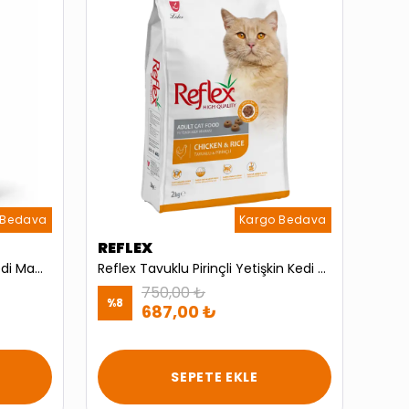
 Bedava
Kargo Bedava
REFLEX
BRİ
Royal Canin Fit 32 Yetişkin Kedi Maması 15kg
Reflex Tavuklu Pirinçli Yetişkin Kedi Maması 2 Kg
750,00 ₺
%
8
%
38
687,00 ₺
SEPETE EKLE