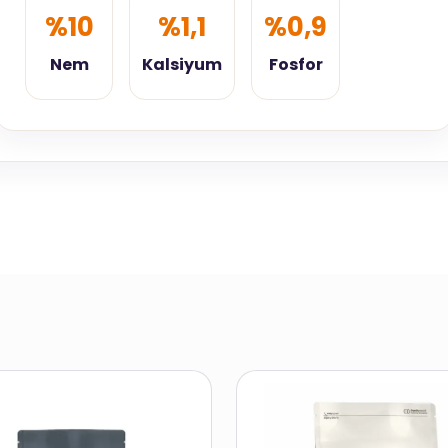
%10
%1,1
%0,9
Nem
Kalsiyum
Fosfor