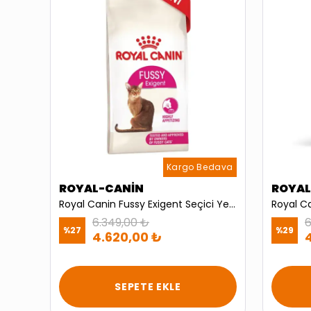
dava
Kargo Bedava
ROYAL-CANİN
ROYAL
Pro Plan Adult Vital Functions Somonlu Yetişkin Kedi Maması 10kg
Royal Canin Fussy Exigent Seçici Yetişkin Kedi Maması 10kg
6.349,00 ₺
6
%
27
%
29
4.620,00 ₺
SEPETE EKLE