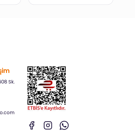
şim
08 Sk.
go.com