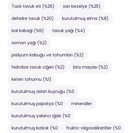
Taze tavuk eti (%26)
sarı bezelye (%25)
dehidre tavuk (%20)
kurutulmuş elma (%8)
bal kabağı (%6)
tavuk yağı (%4)
somon yağı (%2)
pisilyum kabuğu ve tohumları (%2)
hidrolize tavuk ciğeri (%2)
bira mayası (%2)
keten tohumu (%1)
kurutulmuş aslan kuyruğu (%0
kurutulmuş papatya (%0
mineraller
kurutulmuş yalancı iğde (%0
kurutulmuş kızılcık (%0
frukto-oligosakkaritler (%0