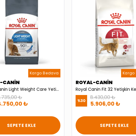
Kargo Bedava
Kargo
-CANİN
ROYAL-CANİN
Royal Canin Light Weight Care Yetişkin Kedi Maması 8kg
.735,00 ₺
8.430,00 ₺
%
30
4.750,00 ₺
5.906,00 ₺
SEPETE EKLE
SEPETE EKLE