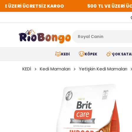
 ÜZERİ ÜCRETSİZ KARGO
500 TL VE ÜZERİ ÜCR
KEDİ
KÖPEK
ÇOK SATA
KEDİ
Kedi Mamaları
Yetişkin Kedi Mamaları