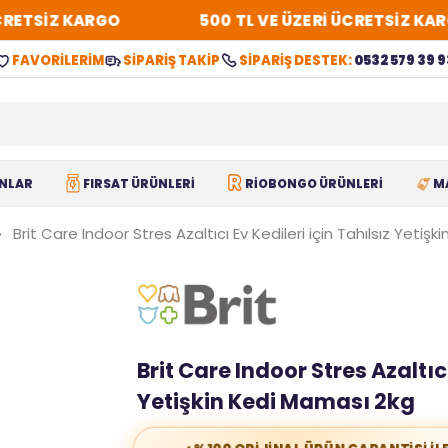
ETSİZ KARGO
500 TL VE ÜZERİ ÜCRETSİZ KARGO
FAVORİLERİM
SİPARİŞ TAKİP
SİPARİŞ DESTEK:
0532 579 39 9
NLAR
FIRSAT ÜRÜNLERİ
RİOBONGO ÜRÜNLERİ
M
Brit Care Indoor Stres Azaltıcı Ev Kedileri için Tahılsız Yetiş
Brit Care Indoor Stres Azaltıcı
Yetişkin Kedi Maması 2kg