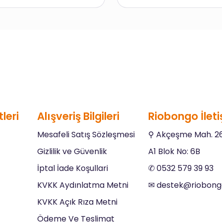
leri
Alışveriş Bilgileri
Riobongo İleti
Mesafeli Satış Sözleşmesi
⚲ Akçeşme Mah. 26
Gizlilik ve Güvenlik
A1 Blok No: 6B
İptal İade Koşullari
✆ 0532 579 39 93
KVKK Aydınlatma Metni
✉︎
destek@riobon
KVKK Açık Rıza Metni
Ödeme Ve Teslimat