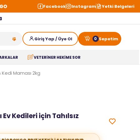
Facebook
Instagram
Yetki Belgeleri
3
0
ARKALAR
VETERİNER HEKİME SOR
kin Kedi Maması 2kg
 Ev Kedileri için Tahılsız