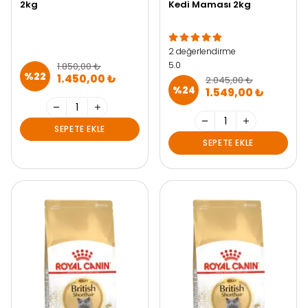
2kg
Kedi Maması 2kg
2 değerlendirme
5.0
1.850,00 ₺
%
22
1.450,00 ₺
2.045,00 ₺
%
24
1.549,00 ₺
SEPETE EKLE
SEPETE EKLE