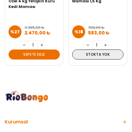
Özel 4 kg Yetişkin Kuru
Maması 1,5 Kg
Kedi Maması
3.395,00 ₺
708,00 ₺
%
27
%
18
2.470,00 ₺
583,00 ₺
SEPETE EKLE
STOKTA YOK
Kurumsal