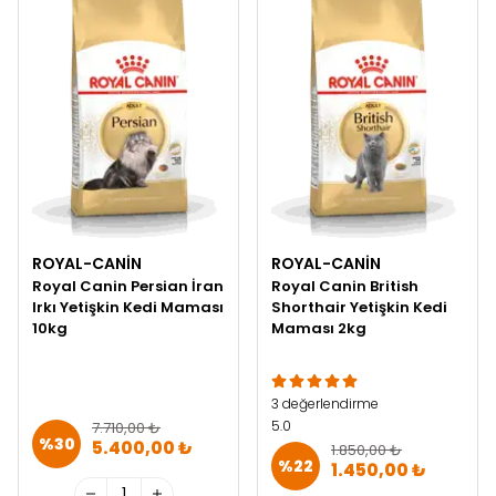
ROYAL-CANIN
ROYAL-CANIN
Royal Canin Persian İran
Royal Canin British
Irkı Yetişkin Kedi Maması
Shorthair Yetişkin Kedi
10kg
Maması 2kg
3 değerlendirme
5.0
7.710,00 ₺
%
30
5.400,00 ₺
1.850,00 ₺
%
22
1.450,00 ₺