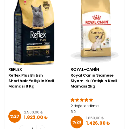
REFLEX
ROYAL-CANIN
Reflex Plus British
Royal Canin Siamese
Shorthair Yetişkin Kedi
Siyam Irkı Yetişkin Kedi
Maması 8 Kg
Maması 2kg
2 değerlendirme
5.0
2.500,00 ₺
%
27
1.823,00 ₺
1.850,00 ₺
%
23
1.426,00 ₺