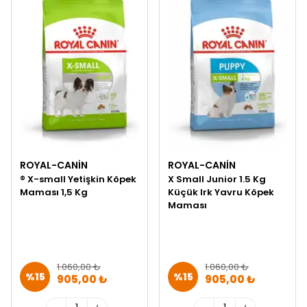
ROYAL-CANIN
ROYAL-CANIN
® X-small Yetişkin Köpek
X Small Junior 1.5 Kg
Maması 1,5 Kg
Küçük Irk Yavru Köpek
Maması
1.060,00 ₺
1.060,00 ₺
%
15
%
15
905,00 ₺
905,00 ₺