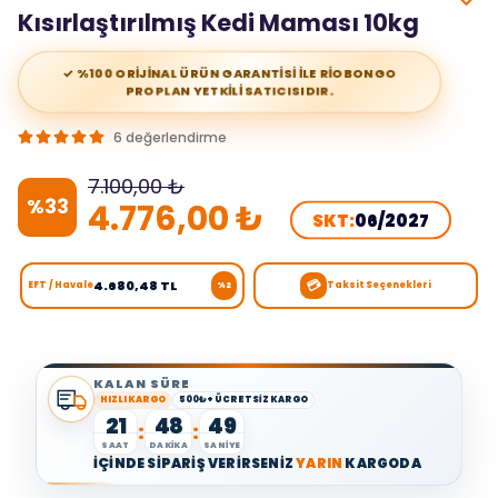
Kısırlaştırılmış Kedi Maması 10kg
✓ %100 ORİJİNAL ÜRÜN GARANTİSİ İLE RİOBONGO
PROPLAN YETKİLİ SATICISIDIR.
6 değerlendirme
7.100,00 ₺
%
33
4.776,00 ₺
SKT:
06/2027
💳
4.680,48 TL
EFT / Havale
Taksit Seçenekleri
%2
KALAN SÜRE
HIZLI KARGO
500₺+ ÜCRETSİZ KARGO
21
48
49
:
:
SAAT
DAKİKA
SANİYE
İÇİNDE SİPARİŞ VERİRSENİZ
YARIN
KARGODA