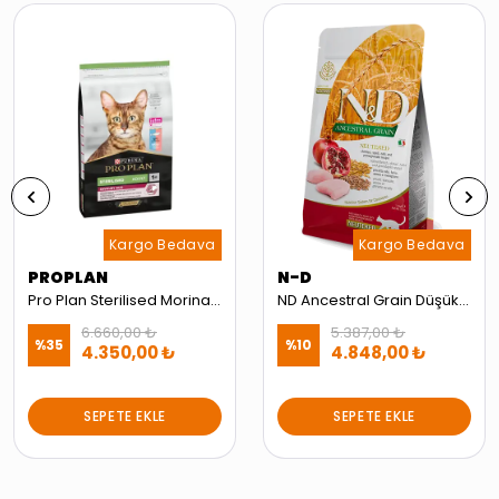
Kargo Bedava
Kargo Bedava
PROPLAN
N-D
Pro Plan Sterilised Morina ve Okyanus Balıklı Kısırlaştırılmış 10 kg Yetişkin Kedi Maması
ND Ancestral Grain Düşük Tahıllı Tavuk ve Narlı Kısırlaştırılmış Kedi Maması 10kg
6.660,00 ₺
5.387,00 ₺
%
35
%
10
4.350,00 ₺
4.848,00 ₺
SEPETE EKLE
SEPETE EKLE