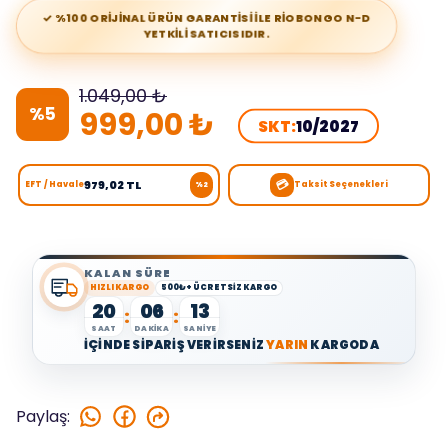
✓ %100 ORİJİNAL ÜRÜN GARANTİSİ İLE RİOBONGO N-D
YETKİLİ SATICISIDIR.
1.049,00 ₺
%
5
999,00 ₺
SKT:
10/2027
💳
979,02 TL
EFT / Havale
Taksit Seçenekleri
%2
KALAN SÜRE
HIZLI KARGO
500₺+ ÜCRETSİZ KARGO
20
06
12
:
:
SAAT
DAKİKA
SANİYE
İÇİNDE SİPARİŞ VERİRSENİZ
YARIN
KARGODA
Paylaş
: