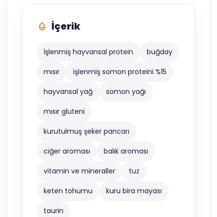
İçerik
İşlenmiş hayvansal protein
buğday
mısır
işlenmiş somon proteini %15
hayvansal yağ
somon yağı
mısır gluteni
kurutulmuş şeker pancarı
ciğer aroması
balık aroması
vitamin ve mineraller
tuz
keten tohumu
kuru bira mayası
taurin