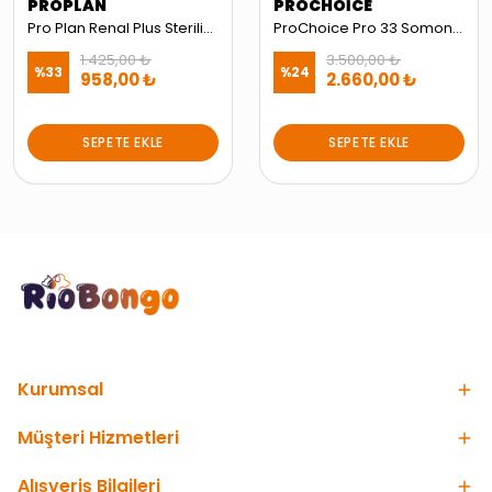
PROPLAN
PROCHOİCE
Pro Plan Renal Plus Sterilised Hindili ve Tavuklu Kısırlaştırılmış 1.5 kg Yetişkin Kedi Maması
ProChoice Pro 33 Somon ve Karidesli Kısırlaştırılmış Yetişkin Kedi Maması 15kg
1.425,00 ₺
3.500,00 ₺
%
33
%
24
958,00 ₺
2.660,00 ₺
SEPETE EKLE
SEPETE EKLE
Kurumsal
Müşteri Hizmetleri
Alışveriş Bilgileri