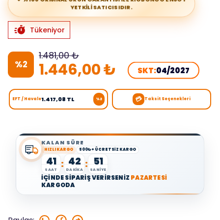
YETKİLİ SATICISIDIR.
Tükeniyor
1.481,00 ₺
%
2
1.446,00 ₺
SKT:
04/2027
💳
1.417,08 TL
EFT / Havale
Taksit Seçenekleri
%2
KALAN SÜRE
HIZLI KARGO
500₺+ ÜCRETSİZ KARGO
41
42
51
:
:
SAAT
DAKİKA
SANİYE
İÇİNDE SİPARİŞ VERİRSENİZ
PAZARTESİ
KARGODA