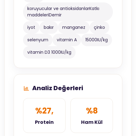
koruyucular ve antioksidanlarKatkı
maddeleriDemir
iyot
bakır
manganez
çinko
selenyum
vitamin A
15000IU/kg
vitamin D3 1000IU/kg
Analiz Değerleri
%27,
%8
Protein
Ham Kül