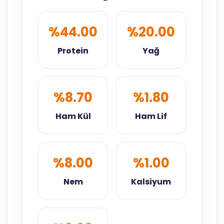
%44.00
%20.00
Protein
Yağ
%8.70
%1.80
Ham Kül
Ham Lif
%8.00
%1.00
Nem
Kalsiyum