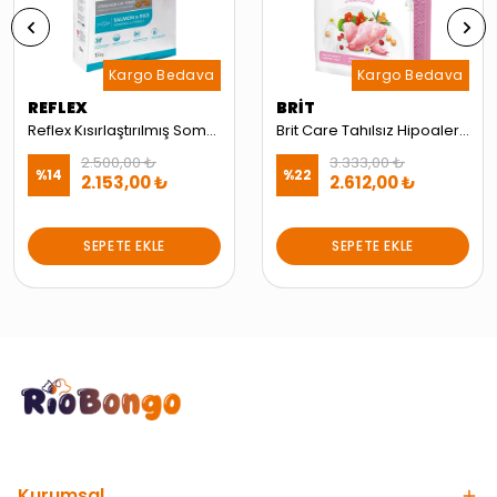
Kargo Bedava
Kargo Bedava
REFLEX
BRİT
Reflex Kısırlaştırılmış Somonlu ve Pirinçli Kedi Maması 15kg
Brit Care Tahılsız Hipoalerjenik Hassas Kediler için Tavşanlı Kısırlaştırılmış Kedi Maması 7kg
2.500,00 ₺
3.333,00 ₺
%
14
%
22
2.153,00 ₺
2.612,00 ₺
SEPETE EKLE
SEPETE EKLE
Kurumsal