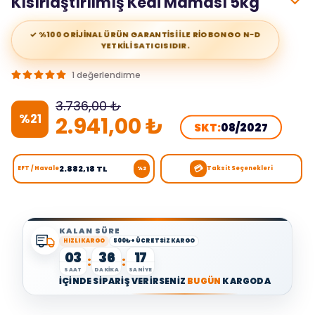
Kısırlaştırılmış Kedi Maması 5kg
✓ %100 ORİJİNAL ÜRÜN GARANTİSİ İLE RİOBONGO N-D
YETKİLİ SATICISIDIR.
1 değerlendirme
3.736,00 ₺
%
21
2.941,00 ₺
SKT:
08/2027
💳
2.882,18 TL
EFT / Havale
Taksit Seçenekleri
%2
KALAN SÜRE
HIZLI KARGO
500₺+ ÜCRETSİZ KARGO
03
36
16
:
:
SAAT
DAKİKA
SANİYE
İÇİNDE SİPARİŞ VERİRSENİZ
BUGÜN
KARGODA