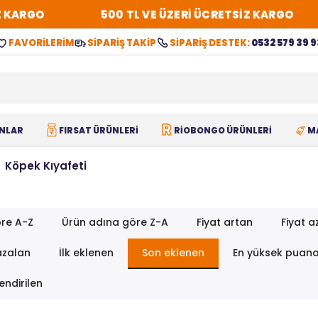
 KARGO
500 TL VE ÜZERİ ÜCRETSİZ KARGO
FAVORİLERİM
SİPARİŞ TAKİP
SİPARİŞ DESTEK:
0532 579 39 9
NLAR
FIRSAT ÜRÜNLERİ
RİOBONGO ÜRÜNLERİ
M
Köpek Kıyafeti
re A-Z
Ürün adına göre Z-A
Fiyat artan
Fiyat a
azalan
İlk eklenen
Son eklenen
En yüksek puan
endirilen