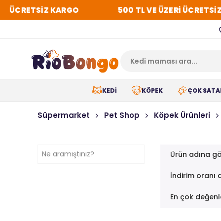
Rİ ÜCRETSİZ KARGO
500 TL VE ÜZERİ ÜCRETSİZ
KEDİ
KÖPEK
ÇOK SATA
Süpermarket
Pet Shop
Köpek Ürünleri
Ürün adına gö
İndirim oranı 
En çok değenl