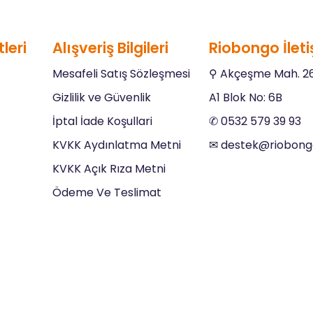
leri
Alışveriş Bilgileri
Riobongo İleti
Mesafeli Satış Sözleşmesi
⚲ Akçeşme Mah. 26
Gizlilik ve Güvenlik
A1 Blok No: 6B
İptal İade Koşullari
✆ 0532 579 39 93
KVKK Aydınlatma Metni
✉︎
destek@riobon
KVKK Açık Rıza Metni
Ödeme Ve Teslimat