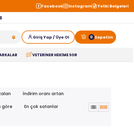
Facebook
Instagram
Yetki Belgeleri
3
0
ARKALAR
VETERİNER HEKİME SOR
zalan
İndirim oranı artan
a göre
En çok satanlar