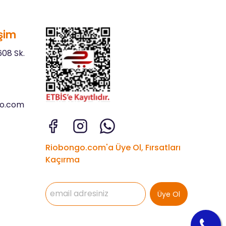
şim
08 Sk.
go.com
Riobongo.com'a Üye Ol, Fırsatları
Kaçırma
Üye Ol