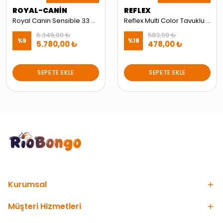
ROYAL-CANİN
REFLEX
Royal Canin Sensible 33 Hassas Yetişkin Kuru Kedi Maması 10 kg
Reflex Multi Color Tavuklu ve Pirinçli Yetişkin Kedi Maması 2 kg
6.349,00 ₺
583,00 ₺
%
9
%
18
5.780,00 ₺
478,00 ₺
SEPETE EKLE
SEPETE EKLE
Kurumsal
Müşteri Hizmetleri