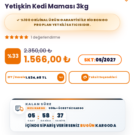
Yetişkin Kedi Maması 3kg
✓ %100 ORİJİNAL ÜRÜN GARANTİSİ İLE RİOBONGO
PROPLAN YETKİLİ SATICISIDIR.
1 değerlendirme
2.350,00 ₺
%
33
1.566,00 ₺
SKT:
05/2027
💳
1.534,68 TL
EFT / Havale
Taksit Seçenekleri
%2
KALAN SÜRE
HIZLI KARGO
500₺+ ÜCRETSİZ KARGO
05
58
36
:
:
SAAT
DAKİKA
SANİYE
İÇİNDE SİPARİŞ VERİRSENİZ
BUGÜN
KARGODA